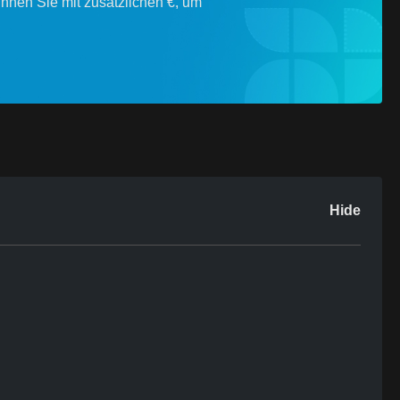
innen Sie mit zusätzlichen €, um
Hide