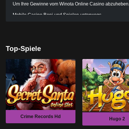
Um Ihre Gewinne vom Winota Online Casino abzuheben, i
Mobile Casino Boni und Spielen unterwegs
Bonus im Winota Online Casino
Hauptarten von Winota Casino Boni
Top-Spiele
Crime Records Hd
Hugo 2