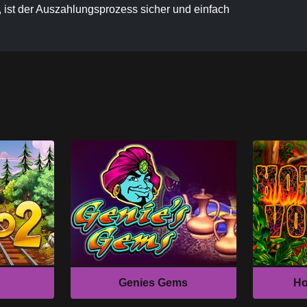
st der Auszahlungsprozess sicher und einfach
Genies Gems
Ho