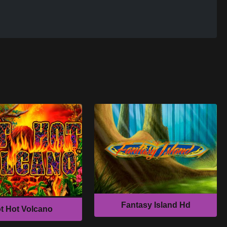
Fantasy Island Hd
t Hot Volcano