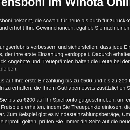
ensboni im Winota Onli
sboni bekannt, die sowohl für neue als auch für zurückk
en und erhöht Ihre Gewinnchancen, egal ob Sie nach ei
tungserlebnis verbessern und sicherstellen, dass jede E
 der Ihre erste Einzahlung verdoppelt. Dadurch erhalte
k-Angebote und Treueprämien halten die Leute bei der 
bleiben.
auf Ihre erste Einzahlung bis zu €500 und bis zu 200 
eln zu erhalten, die Ihrem Guthaben etwas zusätzlichen
bis zu €200 auf Ihr Spielkonto gutgeschrieben, um ein
Freispiele erhalten, indem Sie Treuepunkte einlösen, d
lar. Zum Beispiel gibt es Mindesteinzahlungsbeträge, U
elerprofil gelten, prüfen Sie immer die Seite auf die neu