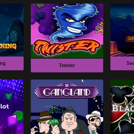
ing
Sec
Twister