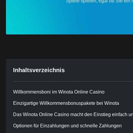
Spiele spielen, egal ob Sie ein
Inhaltsverzeichnis
Willkommensboni im Winota Online Casino
Einzigartige Willkommensbonuspakete bei Winota
Das Winota Online Casino macht den Einstieg einfach un
Optionen für Einzahlungen und schnelle Zahlungen