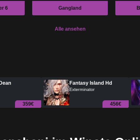
er 6
Gangland
B
Alle ansehen
x Reborn
James Dean
Rogue
76€
359€