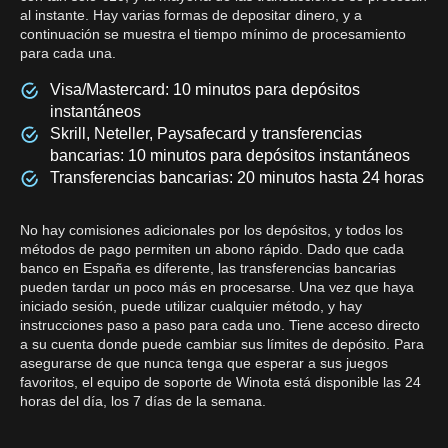
al instante. Hay varias formas de depositar dinero, y a
continuación se muestra el tiempo mínimo de procesamiento
para cada una.
Visa/Mastercard: 10 minutos para depósitos
instantáneos
Skrill, Neteller, Paysafecard y transferencias
bancarias: 10 minutos para depósitos instantáneos
Transferencias bancarias: 20 minutos hasta 24 horas
No hay comisiones adicionales por los depósitos, y todos los
métodos de pago permiten un abono rápido. Dado que cada
banco en España es diferente, las transferencias bancarias
pueden tardar un poco más en procesarse. Una vez que haya
iniciado sesión, puede utilizar cualquier método, y hay
instrucciones paso a paso para cada uno. Tiene acceso directo
a su cuenta donde puede cambiar sus límites de depósito. Para
asegurarse de que nunca tenga que esperar a sus juegos
favoritos, el equipo de soporte de Winota está disponible las 24
horas del día, los 7 días de la semana.