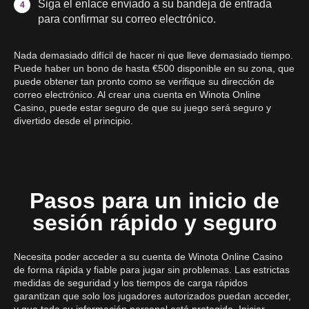
Siga el enlace enviado a su bandeja de entrada
para confirmar su correo electrónico.
Nada demasiado difícil de hacer ni que lleve demasiado tiempo.
Puede haber un bono de hasta €500 disponible en su zona, que
puede obtener tan pronto como se verifique su dirección de
correo electrónico. Al crear una cuenta en Winota Online
Casino, puede estar seguro de que su juego será seguro y
divertido desde el principio.
Pasos para un inicio de
sesión rápido y seguro
Necesita poder acceder a su cuenta de Winota Online Casino
de forma rápida y fiable para jugar sin problemas. Las estrictas
medidas de seguridad y los tiempos de carga rápidos
garantizan que solo los jugadores autorizados puedan acceder,