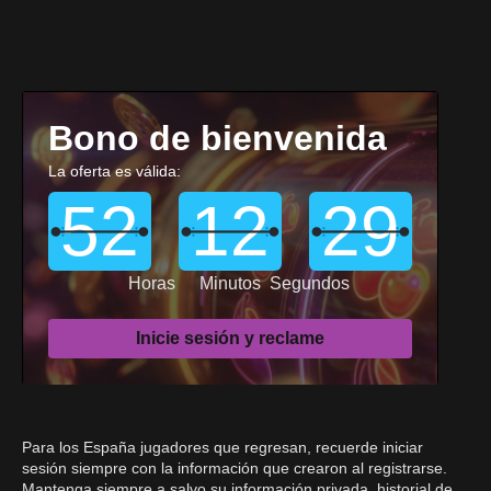
Bono de bienvenida
La oferta es válida:
52
12
28
Horas
Minutos
Segundos
Inicie sesión y reclame
Para los España jugadores que regresan, recuerde iniciar
sesión siempre con la información que crearon al registrarse.
Mantenga siempre a salvo su información privada, historial de