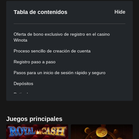
Tabla de contenidos
Hide
Oferta de bono exclusivo de registro en el casino
Winota
Proceso sencillo de creación de cuenta
Registro paso a paso
Pasos para un inicio de sesión rápido y seguro
Depósitos
Retiradas
Límites de pago
Métodos de pago populares
Juegos principales
Compatibilidad con dispositivos móviles
Bonos en el casino en línea Winota