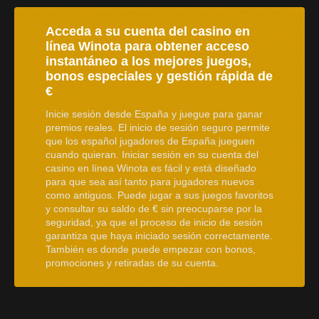
Acceda a su cuenta del casino en
línea Winota para obtener acceso
instantáneo a los mejores juegos,
bonos especiales y gestión rápida de
€
Inicie sesión desde España y juegue para ganar
premios reales. El inicio de sesión seguro permite
que los español jugadores de España jueguen
cuando quieran. Iniciar sesión en su cuenta del
casino en línea Winota es fácil y está diseñado
para que sea así tanto para jugadores nuevos
como antiguos. Puede jugar a sus juegos favoritos
y consultar su saldo de € sin preocuparse por la
seguridad, ya que el proceso de inicio de sesión
garantiza que haya iniciado sesión correctamente.
También es donde puede empezar con bonos,
promociones y retiradas de su cuenta.