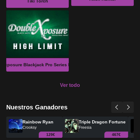
Tiki Torch
 Exposure Blackjack Pro Series High Limit
Ver todo
Nuestros Ganadores
Rainbow Ryan
Triple Dragon Fortune
Crooksy
Freesia
129€
467€