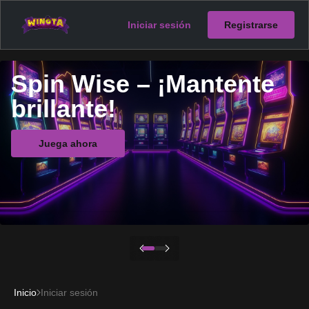
Iniciar sesión
Registrarse
Spin Wise – ¡Mantente
brillante!
Juega ahora
Inicio
Iniciar sesión