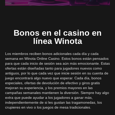
Bonos en el casino en
línea Winota
Los miembros reciben bonos adicionales cada día y cada
semana en Winota Online Casino. Estos bonos están pensados
para que cada inicio de sesión sea aún más emocionante. Estas
ofertas están diseñadas tanto para jugadores nuevos como
antiguos, por lo que cada vez que inicie sesión en su cuenta de
juego encontrará algo nuevo que esperar. Cada día, bonos
especiales, ofertas de devolución de efectivo y giros gratis
mejoran su experiencia, y los premios mayores en las
campañas semanales mantienen la diversión. Siempre hay algo
extra que puede ayudar a los jugadores a ganar más,
independientemente de si les gustan las tragamonedas, los
crupieres en vivo o los juegos de mesa tradicionales.