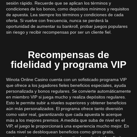
sesión rápido. Recuerde que se aplican los términos y
condiciones de los bonos, como depósitos mínimos y requisitos
de apuesta. Lea siempre los términos y condiciones de cada
oferta. Si vuelve con frecuencia, nunca se perderá la
oportunidad de aumentar su bankroll, probar juegos populares
sin riesgo y recibir recompensas por ser un cliente fiel.
Recompensas de
fidelidad y programa VIP
Winota Online Casino cuenta con un sofisticado programa VIP
que ofrece a los jugadores fieles beneficios especiales, ayuda
personalizada y bonos regulares. Se convierte automáticamente
en miembro VIP si juega mucho y realiza depósitos regulares.
Esto le permite subir a niveles superiores y obtener beneficios
aún más personalizados. El programa ofrece tanto diversión
como valor real, garantizando que cada apuesta le acerque
más a los mejores premios. A medida que suba de nivel en el
VIP, el juego le proporcionará una experiencia mucho mejor. En
cada nivel se desbloquean beneficios como giros gratis,