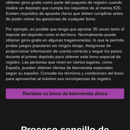
obtener giros gratis como parte del paquete de registro cuando
realice un depósito que cumpla los requisitos de al menos €20.
Existen requisitos de apuesta claros que deben cumplirse antes
de poder retirar las ganancias de cualquier bono.
Por ejemplo, es posible que tenga que apostar 35 veces tanto el
importe del depósito como el del bono. Normalmente puede
obtener giros gratis en algunas tragamonedas, lo que le permite
probar juegos populares sin ningún riesgo. Asegúrese de
proporcionar información de cuenta correcta y seguir los pasos
durante el primer depósito para obtener este bono especial de
registro. Las personas que viven en ciertos lugares, como
España, pueden obtener ofertas de bienvenida especiales
según su español. Consulte los términos y condiciones del bono
para aprovechar al máximo sus recompensas de registro.
Reclame su bono de bienvenida ahora
Proceso sencillo de