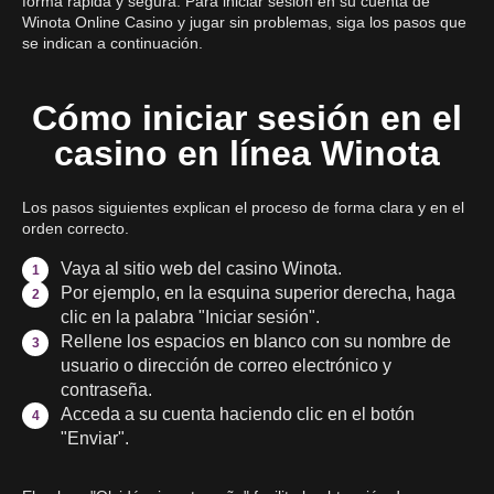
forma rápida y segura. Para iniciar sesión en su cuenta de
Winota Online Casino y jugar sin problemas, siga los pasos que
se indican a continuación.
Cómo iniciar sesión en el
casino en línea Winota
Los pasos siguientes explican el proceso de forma clara y en el
orden correcto.
Vaya al sitio web del casino Winota.
Por ejemplo, en la esquina superior derecha, haga
clic en la palabra "Iniciar sesión".
Rellene los espacios en blanco con su nombre de
usuario o dirección de correo electrónico y
contraseña.
Acceda a su cuenta haciendo clic en el botón
"Enviar".