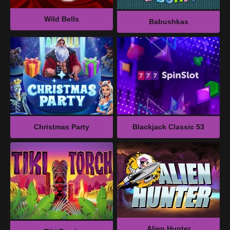
Wild Bells
Babushkas
Christmas Party
Blackjack Classic 53
Alien Hunter