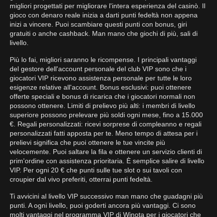
migliori progettati per migliorare l'intera esperienza del casinò. Il
gioco con denaro reale inizia a darti punti fedeltà non appena
inizi a vincere. Puoi scambiare questi punti con bonus, giri
gratuiti o anche cashback. Man mano che giochi di più, sali di
livello.
Più lo fai, migliori saranno le ricompense. I principali vantaggi
del gestore dell'account personale del club VIP sono che i
giocatori VIP ricevono assistenza personale per tutte le loro
esigenze relative all'account. Bonus esclusivi: puoi ottenere
offerte speciali e bonus di ricarica che i giocatori normali non
possono ottenere. Limiti di prelievo più alti: i membri di livello
superiore possono prelevare più soldi ogni mese, fino a 15.000
€. Regali personalizzati: ricevi sorprese di compleanno e regali
personalizzati fatti apposta per te. Meno tempo di attesa per i
prelievi significa che puoi ottenere le tue vincite più
velocemente. Puoi saltare la fila e ottenere un servizio clienti di
prim'ordine con assistenza prioritaria. È semplice salire di livello
VIP. Per ogni 20 € che punti sulle tue slot o sui tavoli con
croupier dal vivo preferiti, otterrai punti fedeltà.
Ti avvicini al livello VIP successivo man mano che guadagni più
punti. A ogni livello, puoi goderti ancora più vantaggi. Ci sono
molti vantaggi nel programma VIP di Winota per i giocatori che