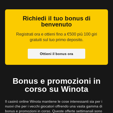
Richiedi il tuo bonus di
benvenuto
Registrati ora e ottieni fino a €500 più 100 giri
gratuiti sul tuo primo deposito.
Ottieni il bonus ora
Bonus e promozioni in
corso su Winota
Il casinò online Winota mantiene le cose interessanti sia per i
nuovi che per i vecchi giocatori offrendo una vasta gamma di
bonus e promozioni in corso. Queste offerte settimanali sono