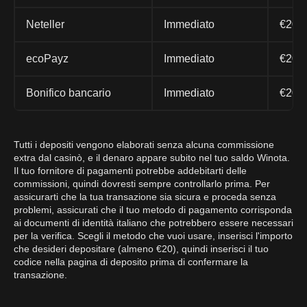
Neteller
Immediato
€20
ecoPayz
Immediato
€20
Bonifico bancario
Immediato
€20
Tutti i depositi vengono elaborati senza alcuna commissione
extra dal casinò, e il denaro appare subito nel tuo saldo Winota.
Il tuo fornitore di pagamenti potrebbe addebitarti delle
commissioni, quindi dovresti sempre controllarlo prima. Per
assicurarti che la tua transazione sia sicura e proceda senza
problemi, assicurati che il tuo metodo di pagamento corrisponda
ai documenti di identità italiano che potrebbero essere necessari
per la verifica. Scegli il metodo che vuoi usare, inserisci l'importo
che desideri depositare (almeno €20), quindi inserisci il tuo
codice nella pagina di deposito prima di confermare la
transazione.