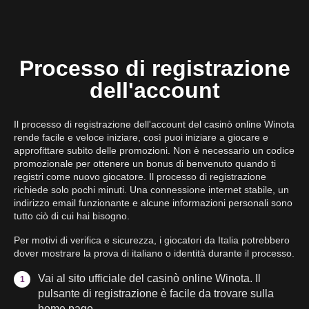
Processo di registrazione
dell'account
Il processo di registrazione dell'account del casinò online Winota
rende facile e veloce iniziare, così puoi iniziare a giocare e
approfittare subito delle promozioni. Non è necessario un codice
promozionale per ottenere un bonus di benvenuto quando ti
registri come nuovo giocatore. Il processo di registrazione
richiede solo pochi minuti. Una connessione internet stabile, un
indirizzo email funzionante e alcune informazioni personali sono
tutto ciò di cui hai bisogno.
Per motivi di verifica e sicurezza, i giocatori da Italia potrebbero
dover mostrare la prova di italiano o identità durante il processo.
Vai al sito ufficiale del casinò online Winota. Il
pulsante di registrazione è facile da trovare sulla
home page.