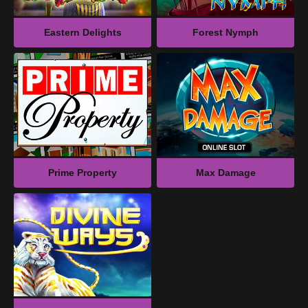
Eastern Delights
Forest Nymph
Prime Property
Max Damage