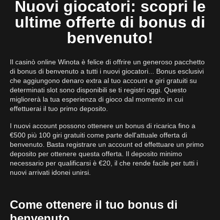
Nuovi giocatori: scopri le
ultime offerte di bonus di
benvenuto!
Il casinò online Winota è felice di offrire un generoso pacchetto
di bonus di benvenuto a tutti i nuovi giocatori... Bonus esclusivi
che aggiungono denaro extra al tuo account e giri gratuiti su
determinati slot sono disponibili se ti registri oggi. Questo
migliorerà la tua esperienza di gioco dal momento in cui
effettuerai il tuo primo deposito.
I nuovi account possono ottenere un bonus di ricarica fino a
€500 più 100 giri gratuiti come parte dell'attuale offerta di
benvenuto. Basta registrare un account ed effettuare un primo
deposito per ottenere questa offerta. Il deposito minimo
necessario per qualificarsi è €20, il che rende facile per tutti i
nuovi arrivati idonei unirsi.
Come ottenere il tuo bonus di
benvenuto