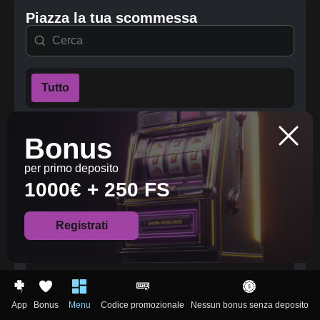
Piazza la tua scommessa
Tutto
Bonus
08.08.2026
21:00
per primo deposito
Atletico Madrid
Sevilla
1000€ + 250 FS
1
X
2
2.2
3.3
3.1
Registrati
08.08.2026
18:30
Brooklyn Nets
New York Knicks
1
X
2
App
Bonus
Menu
Codice promozionale
Nessun bonus senza deposito
1.9
3.25
2