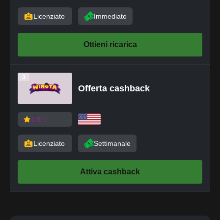
Licenziato
Immediato
Ottieni ricarica
3
Offerta cashback
4.8
/5
Licenziato
Settimanale
Attiva cashback