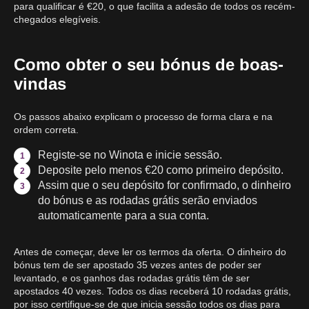
para qualificar é €20, o que facilita a adesão de todos os recém-
chegados elegíveis.
Como obter o seu bónus de boas-
vindas
Os passos abaixo explicam o processo de forma clara e na
ordem correta.
Registe-se no Winota e inicie sessão.
Deposite pelo menos €20 como primeiro depósito.
Assim que o seu depósito for confirmado, o dinheiro
do bónus e as rodadas grátis serão enviados
automaticamente para a sua conta.
Antes de começar, deve ler os termos da oferta. O dinheiro do
bónus tem de ser apostado 35 vezes antes de poder ser
levantado, e os ganhos das rodadas grátis têm de ser
apostados 40 vezes. Todos os dias receberá 10 rodadas grátis,
por isso certifique-se de que inicia sessão todos os dias para