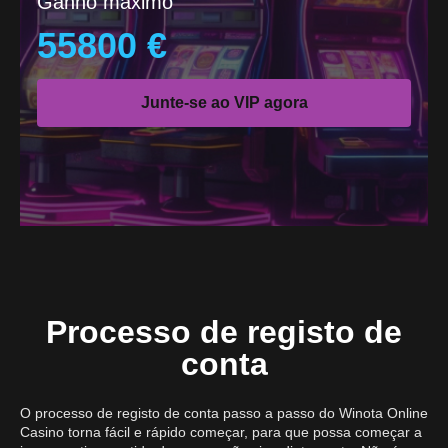
Ganho máximo
55800 €
Junte-se ao VIP agora
Processo de registo de
conta
O processo de registo de conta passo a passo do Winota Online
Casino torna fácil e rápido começar, para que possa começar a