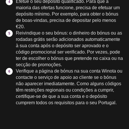
Efetue o seu depósito qualificado. Para que a
maioria das ofertas funcione, precisa de efetuar um
depósito mínimo. Por exemplo, para obter o bónus
de boas-vindas, precisa de depositar pelo menos
€20.
Reivindique o seu bónus: o dinheiro do bónus ou as
rodadas grátis serão adicionados automaticamente
à sua conta após o depósito ser aprovado e o
código promocional ser verificado. Por vezes, pode
ter de escolher o bónus que pretende no caixa ou na
secção de promoções.
Verifique a página de bónus na sua conta Winota ou
contacte o serviço de apoio ao cliente se o bónus
não aparecer imediatamente. Como alguns códigos
têm restrições regionais ou condições a cumprir,
certifique-se de que a sua conta e o depósito
cumprem todos os requisitos para o seu Portugal.