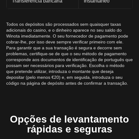
Transferência bancária
Instantâneo
Todos os depósitos são processados sem quaisquer taxas
adicionais do casino, e o dinheiro aparece no seu saldo do
Winota imediatamente. O seu fornecedor de pagamento pode
cobrar-lhe, por isso deve sempre verificar primeiro com ele.
Para garantir que a sua transação é segura e decorre sem
problemas, certifique-se de que o seu método de pagamento
corresponde aos documentos de identificação de português que
possam ser necessários para verificação. Escolha o método
que pretende utilizar, introduza o montante que deseja
depositar (pelo menos €20) e, em seguida, introduza o seu
código na página de depósito antes de confirmar a transação.
Opções de levantamento
rápidas e seguras