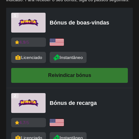
1
Bónus de boas-vindas
4.9
/5
Licenciado
Instantâneo
Reivindicar bónus
2
Bónus de recarga
4.7
/5
Licenciado
Instantâneo