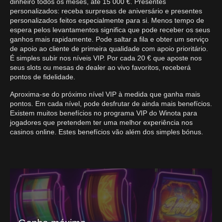
dinheiro todos os meses, até 15 000 €. Presentes
personalizados: receba surpresas de aniversário e presentes
personalizados feitos especialmente para si. Menos tempo de
espera pelos levantamentos significa que pode receber os seus
ganhos mais rapidamente. Pode saltar a fila e obter um serviço
de apoio ao cliente de primeira qualidade com apoio prioritário.
É simples subir nos níveis VIP. Por cada 20 € que aposte nos
seus slots ou mesas de dealer ao vivo favoritos, receberá
pontos de fidelidade.
Aproxima-se do próximo nível VIP à medida que ganha mais
pontos. Em cada nível, pode desfrutar de ainda mais benefícios.
Existem muitos benefícios no programa VIP do Winota para
jogadores que pretendem ter uma melhor experiência nos
casinos online. Estes benefícios vão além dos simples bónus.