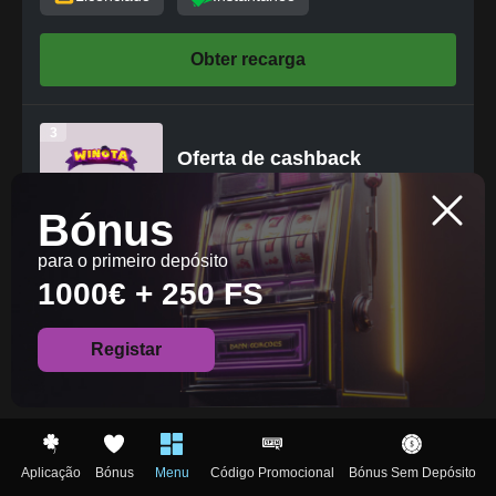
Obter recarga
3
Oferta de cashback
Bónus
4.8
/5
para o primeiro depósito
Licenciado
Semanal
1000€ + 250 FS
Ativar cashback
Registar
Aplicação
Bónus
Menu
Código Promocional
Bónus Sem Depósito
Coloque a Sua Aposta