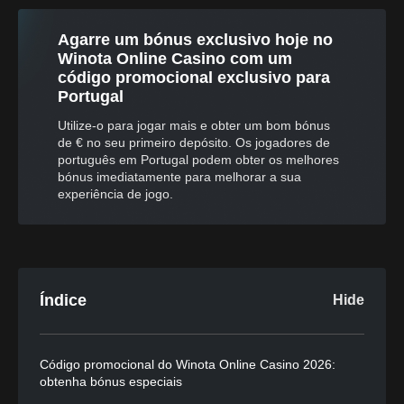
Agarre um bónus exclusivo hoje no
Winota Online Casino com um
código promocional exclusivo para
Portugal
Utilize-o para jogar mais e obter um bom bónus
de € no seu primeiro depósito. Os jogadores de
português em Portugal podem obter os melhores
bónus imediatamente para melhorar a sua
experiência de jogo.
Índice
Hide
Código promocional do Winota Online Casino 2026:
obtenha bónus especiais