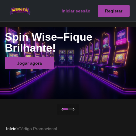
Iniciar sessão
Registar
Spin Wise–Fique
Brilhante!
Jogar agora
Início
Código Promocional