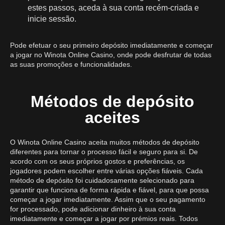
estes passos, aceda à sua conta recém-criada e
inicie sessão.
Pode efetuar o seu primeiro depósito imediatamente e começar
a jogar no Winota Online Casino, onde pode desfrutar de todas
as suas promoções e funcionalidades.
Métodos de depósito
aceites
O Winota Online Casino aceita muitos métodos de depósito
diferentes para tornar o processo fácil e seguro para si. De
acordo com os seus próprios gostos e preferências, os
jogadores podem escolher entre várias opções fiáveis. Cada
método de depósito foi cuidadosamente selecionado para
garantir que funciona de forma rápida e fiável, para que possa
começar a jogar imediatamente. Assim que o seu pagamento
for processado, pode adicionar dinheiro à sua conta
imediatamente e começar a jogar por prémios reais. Todos