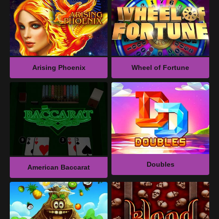
Arising Phoenix
Wheel of Fortune
Doubles
American Baccarat