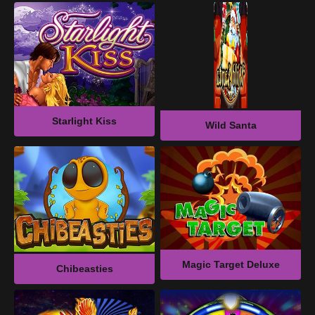
Starlight Kiss
Dragon’s Inferno
Magic Target Deluxe
Chibeasties