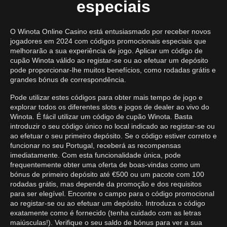
especiais
O Winota Online Casino está entusiasmado por receber novos
jogadores em 2024 com códigos promocionais especiais que
melhorarão a sua experiência de jogo. Aplicar um código de
cupão Winota válido ao registar-se ou ao efetuar um depósito
pode proporcionar-lhe muitos benefícios, como rodadas grátis e
grandes bónus de correspondência.
Pode utilizar estes códigos para obter mais tempo de jogo e
explorar todos os diferentes slots e jogos de dealer ao vivo do
Winota. É fácil utilizar um código de cupão Winota. Basta
introduzir o seu código único no local indicado ao registar-se ou
ao efetuar o seu primeiro depósito. Se o código estiver correto e
funcionar no seu Portugal, receberá as recompensas
imediatamente. Com esta funcionalidade única, pode
frequentemente obter uma oferta de boas-vindas como um
bónus de primeiro depósito até €500 ou um pacote com 100
rodadas grátis, mas depende da promoção e dos requisitos
para ser elegível. Encontre o campo para o código promocional
ao registar-se ou ao efetuar um depósito. Introduza o código
exatamente como é fornecido (tenha cuidado com as letras
maiúsculas!). Verifique o seu saldo de bónus para ver a sua