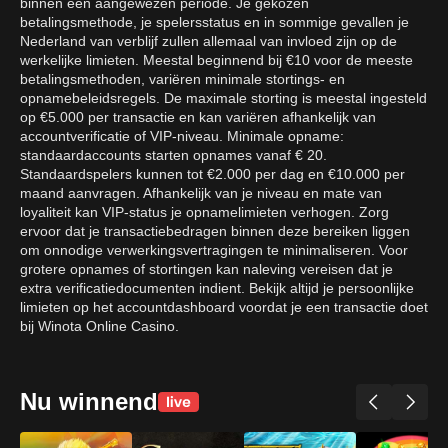
binnen een aangewezen periode. Je gekozen
betalingsmethode, je spelersstatus en in sommige gevallen je
Nederland van verblijf zullen allemaal van invloed zijn op de
werkelijke limieten. Meestal beginnend bij €10 voor de meeste
betalingsmethoden, variëren minimale stortings- en
opnamebeleidsregels. De maximale storting is meestal ingesteld
op €5.000 per transactie en kan variëren afhankelijk van
accountverificatie of VIP-niveau. Minimale opname:
standaardaccounts starten opnames vanaf € 20.
Standaardspelers kunnen tot €2.000 per dag en €10.000 per
maand aanvragen. Afhankelijk van je niveau en mate van
loyaliteit kan VIP-status je opnamelimieten verhogen. Zorg
ervoor dat je transactiebedragen binnen deze bereiken liggen
om onnodige verwerkingsvertragingen te minimaliseren. Voor
grotere opnames of stortingen kan naleving vereisen dat je
extra verificatiedocumenten indient. Bekijk altijd je persoonlijke
limieten op het accountdashboard voordat je een transactie doet
bij Winota Online Casino.
Nu winnend