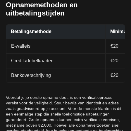
Opnamemethoden en
uitbetalingstijden
Betalingsmethode
Minimum
E-wallets
€20
Credit-/debetkaarten
€20
Bankoverschrijving
€20
Voordat je je eerste opname doet, is een verificatieproces
vereist voor de veiligheid. Stuur bewijs van identiteit en adres
zoals geadviseerd op je account. Voor de meeste klanten is dit
een eenmalige stap die snelle toekomstige uitbetalingen
garandeert. Grote opnames kunnen extra verificatie vereisen,
met name boven €2.000. Hoewel alle opnameverzoeken snel
worden afgehandeld, kan je gekozen methode en bankprovider