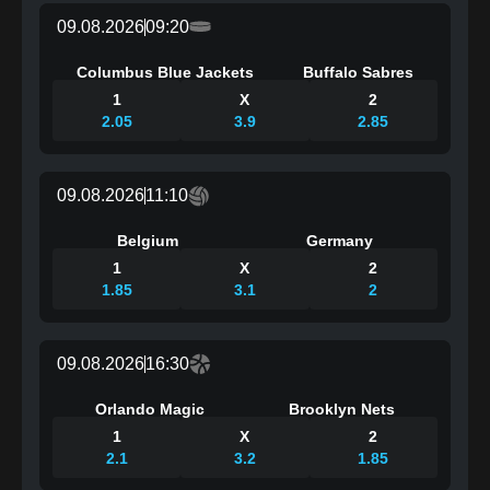
09.08.2026
09:20
Columbus Blue Jackets
Buffalo Sabres
1
X
2
2.05
3.9
2.85
09.08.2026
11:10
Belgium
Germany
1
X
2
1.85
3.1
2
09.08.2026
16:30
Orlando Magic
Brooklyn Nets
1
X
2
2.1
3.2
1.85