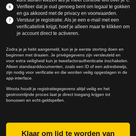
Verifieer dat je oud genoeg bent om legaal te gokken
en ga akkoord met de privacy en voorwaarden.
Verstuur je registratie. Als je een e-mail met een
verificatielink krijgt, hoef je alleen maar te klikken om
je account direct te activeren.
Zodra je je hebt aangemeld, kun je je eerste storting doen en
beginnen met draaien. Je privégegevens zijn versleuteld en
voor extra veiligheid kun je tweefactorauthenticatie inschakelen.
Alleen standaarddocumenten, zoals een ID of een adresbewijs,
zijn nodig voor verificatie en die worden veilig opgeslagen in de
app-interface.
Winota houdt je registratiegegevens altijd veilig en het
gestroomlijnde proces laat je direct toegang krijgen tot
bonussen en echt-geldspellen.
Klaar om lid te worden van