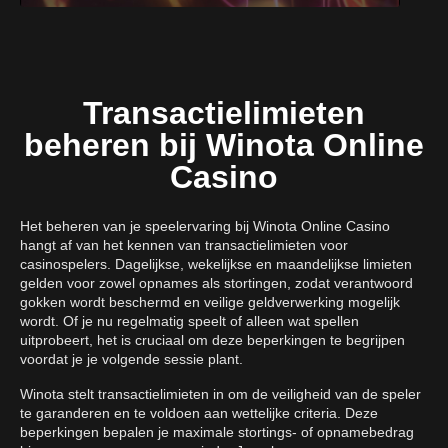
Transactielimieten
beheren bij Winota Online
Casino
Het beheren van je speelervaring bij Winota Online Casino
hangt af van het kennen van transactielimieten voor
casinospelers. Dagelijkse, wekelijkse en maandelijkse limieten
gelden voor zowel opnames als stortingen, zodat verantwoord
gokken wordt beschermd en veilige geldverwerking mogelijk
wordt. Of je nu regelmatig speelt of alleen wat spellen
uitprobeert, het is cruciaal om deze beperkingen te begrijpen
voordat je je volgende sessie plant.
Winota stelt transactielimieten in om de veiligheid van de speler
te garanderen en te voldoen aan wettelijke criteria. Deze
beperkingen bepalen je maximale stortings- of opnamebedrag