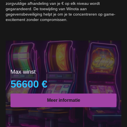
zorgvuldige afhandeling van je € op elk niveau wordt
gegarandeerd. De toewijding van Winota aan
gegevensbeveiliging helpt je om je te concentreren op game-
excitement zonder compromissen.
Max winst
56600 €
Meer informatie