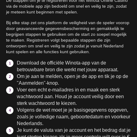
De stappen om je te registreren voor het Winota Online Casino
via de mobiele app zijn bedoeld om snel en veilig te zijn, zodat
je meteen kunt beginnen met spelen.
Bij elke stap zet ons platform de veiligheid van de speler voorop
door geavanceerde gegevensbescherming en gemakkelijk te
begrijpen stappen te gebruiken om de start zo soepel mogelijk
te maken. Registreren volgt bepaalde stappen die zijn
ontworpen om snel en veilig te zijn zodat je vanuit Nederland
kunt spelen en alle functies kunt gebruiken.
Download de officiële Winota-app van de
betrouwbare bron die werkt met jouw apparaat.
Om je aan te melden, open je de app en tik je op de
"Aanmelden"-knop.
Voer een echt e-mailadres in en maak een sterk
wachtwoord aan. Houd je account veilig door een
sterk wachtwoord te kiezen.
Volgens de wet moet je je basisgegevens opgeven,
zoals je volledige naam, geboortedatum en voorkeur
Nederlands.
Je kunt de valuta van je account en het bedrag dat je
kunt storten kiezen als je meer controle wilt over je €.