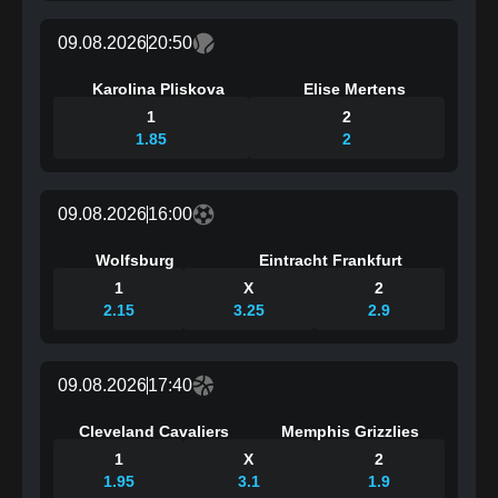
09.08.2026
20:50
Karolina Pliskova
Elise Mertens
1
2
1.85
2
09.08.2026
16:00
Wolfsburg
Eintracht Frankfurt
1
X
2
2.15
3.25
2.9
09.08.2026
17:40
Cleveland Cavaliers
Memphis Grizzlies
1
X
2
1.95
3.1
1.9