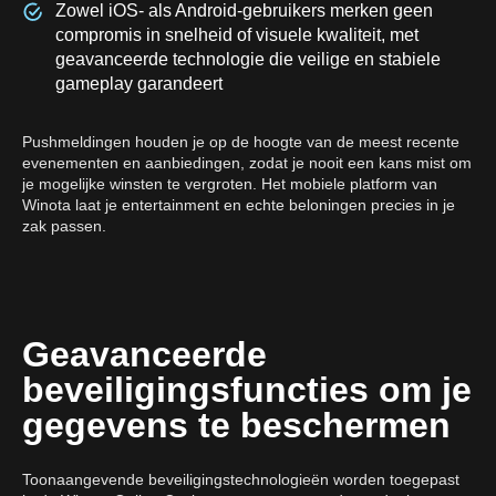
Zowel iOS- als Android-gebruikers merken geen
compromis in snelheid of visuele kwaliteit, met
geavanceerde technologie die veilige en stabiele
gameplay garandeert
Pushmeldingen houden je op de hoogte van de meest recente
evenementen en aanbiedingen, zodat je nooit een kans mist om
je mogelijke winsten te vergroten. Het mobiele platform van
Winota laat je entertainment en echte beloningen precies in je
zak passen.
Geavanceerde
beveiligingsfuncties om je
gegevens te beschermen
Toonaangevende beveiligingstechnologieën worden toegepast