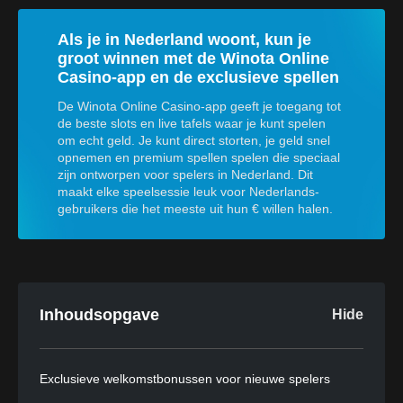
Als je in Nederland woont, kun je
groot winnen met de Winota Online
Casino-app en de exclusieve spellen
De Winota Online Casino-app geeft je toegang tot
de beste slots en live tafels waar je kunt spelen
om echt geld. Je kunt direct storten, je geld snel
opnemen en premium spellen spelen die speciaal
zijn ontworpen voor spelers in Nederland. Dit
maakt elke speelsessie leuk voor Nederlands-
gebruikers die het meeste uit hun € willen halen.
Inhoudsopgave
Hide
Exclusieve welkomstbonussen voor nieuwe spelers