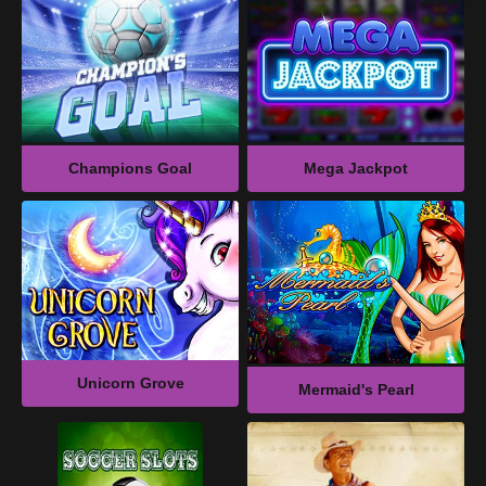
Champions Goal
Mega Jackpot
Unicorn Grove
Mermaid's Pearl