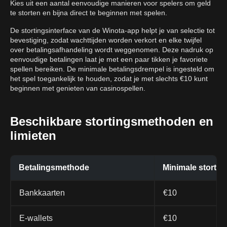
Kies uit een aantal eenvoudige manieren voor spelers om geld
te storten en bijna direct te beginnen met spelen.
De stortingsinterface van de Winota-app helpt je van selectie tot
bevestiging, zodat wachttijden worden verkort en elke twijfel
over betalingsafhandeling wordt weggenomen. Deze nadruk op
eenvoudige betalingen laat je met een paar tikken je favoriete
spellen bereiken. De minimale betalingsdrempel is ingesteld om
het spel toegankelijk te houden, zodat je met slechts €10 kunt
beginnen met genieten van casinospellen.
Beschikbare stortingsmethoden en
limieten
Betalingsmethode
Minimale stortin
Bankkaarten
€10
E-wallets
€10