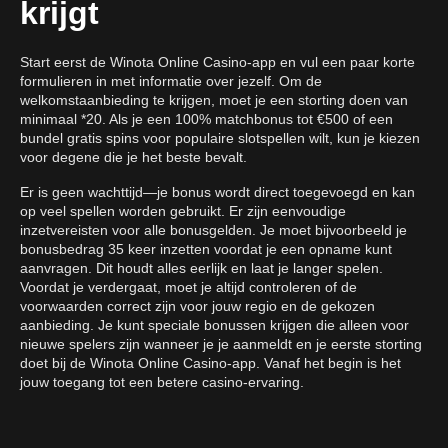
krijgt
Start eerst de Winota Online Casino-app en vul een paar korte
formulieren in met informatie over jezelf. Om de
welkomstaanbieding te krijgen, moet je een storting doen van
minimaal *20. Als je een 100% matchbonus tot €500 of een
bundel gratis spins voor populaire slotspellen wilt, kun je kiezen
voor degene die je het beste bevalt.
Er is geen wachttijd—je bonus wordt direct toegevoegd en kan
op veel spellen worden gebruikt. Er zijn eenvoudige
inzetvereisten voor alle bonusgelden. Je moet bijvoorbeeld je
bonusbedrag 35 keer inzetten voordat je een opname kunt
aanvragen. Dit houdt alles eerlijk en laat je langer spelen.
Voordat je verdergaat, moet je altijd controleren of de
voorwaarden correct zijn voor jouw regio en de gekozen
aanbieding. Je kunt speciale bonussen krijgen die alleen voor
nieuwe spelers zijn wanneer je je aanmeldt en je eerste storting
doet bij de Winota Online Casino-app. Vanaf het begin is het
jouw toegang tot een betere casino-ervaring.