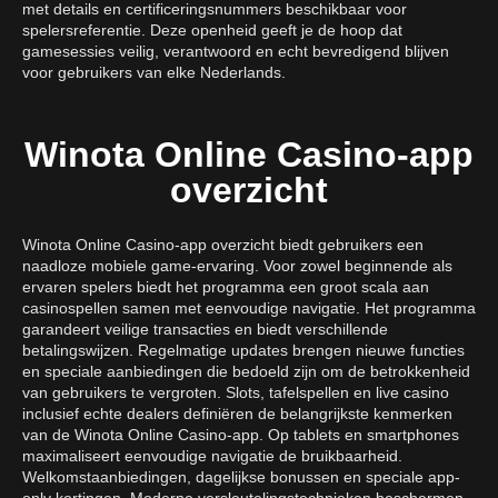
met details en certificeringsnummers beschikbaar voor
spelersreferentie. Deze openheid geeft je de hoop dat
gamesessies veilig, verantwoord en echt bevredigend blijven
voor gebruikers van elke Nederlands.
Winota Online Casino-app
overzicht
Winota Online Casino-app overzicht biedt gebruikers een
naadloze mobiele game-ervaring. Voor zowel beginnende als
ervaren spelers biedt het programma een groot scala aan
casinospellen samen met eenvoudige navigatie. Het programma
garandeert veilige transacties en biedt verschillende
betalingswijzen. Regelmatige updates brengen nieuwe functies
en speciale aanbiedingen die bedoeld zijn om de betrokkenheid
van gebruikers te vergroten. Slots, tafelspellen en live casino
inclusief echte dealers definiëren de belangrijkste kenmerken
van de Winota Online Casino-app. Op tablets en smartphones
maximaliseert eenvoudige navigatie de bruikbaarheid.
Welkomstaanbiedingen, dagelijkse bonussen en speciale app-