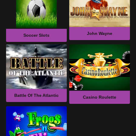
John Wayne
Extra Juicy
Battle Of The Atlantic
Casino Roulette