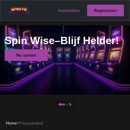
Aanmelden
Registreren
Spin Wise–Blijf Helder!
Nu spelen
Home
Privacybeleid