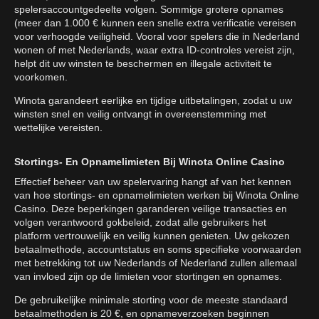
spelersaccountgedeelte volgen. Sommige grotere opnames
(meer dan 1.000 € kunnen een snelle extra verificatie vereisen
voor verhoogde veiligheid. Vooral voor spelers die in Nederland
wonen of met Nederlands, waar extra ID-controles vereist zijn,
helpt dit uw winsten te beschermen en illegale activiteit te
voorkomen.
Winota garandeert eerlijke en tijdige uitbetalingen, zodat u uw
winsten snel en veilig ontvangt in overeenstemming met
wettelijke vereisten.
Stortings- En Opnamelimieten Bij Winota Online Casino
Effectief beheer van uw spelervaring hangt af van het kennen
van hoe stortings- en opnamelimieten werken bij Winota Online
Casino. Deze beperkingen garanderen veilige transacties en
volgen verantwoord gokbeleid, zodat alle gebruikers het
platform vertrouwelijk en veilig kunnen genieten. Uw gekozen
betaalmethode, accountstatus en soms specifieke voorwaarden
met betrekking tot uw Nederlands of Nederland zullen allemaal
van invloed zijn op de limieten voor stortingen en opnames.
De gebruikelijke minimale storting voor de meeste standaard
betaalmethoden is 20 €, en opnameverzoeken beginnen