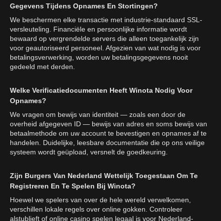
Gegevens Tijdens Opnames En Stortingen?
We beschermen elke transactie met industrie-standaard SSL-
versleuteling. Financiële en persoonlijke informatie wordt
bewaard op vergrendelde servers die alleen toegankelijk zijn
voor geautoriseerd personeel. Afgezien van wat nodig is voor
betalingsverwerking, worden uw betalingsgegevens nooit
gedeeld met derden.
Welke Verificatiedocumenten Heeft Winota Nodig Voor
Opnames?
We vragen om bewijs van identiteit — zoals een door de
overheid afgegeven ID — bewijs van adres en soms bewijs van
betaalmethode om uw account te bevestigen en opnames af te
handelen. Duidelijke, leesbare documentatie die op ons veilige
systeem wordt geüpload, versnelt de goedkeuring.
Zijn Burgers Van Nederland Wettelijk Toegestaan Om Te
Registreren En Te Spelen Bij Winota?
Hoewel we spelers van over de hele wereld verwelkomen,
verschillen lokale regels over online gokken. Controleer
alstublieft of online casino spelen legaal is voor Nederland-