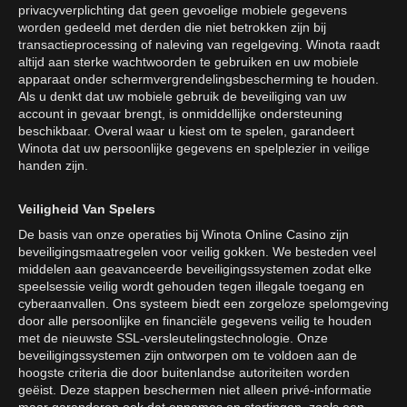
privacyverplichting dat geen gevoelige mobiele gegevens
worden gedeeld met derden die niet betrokken zijn bij
transactieprocessing of naleving van regelgeving. Winota raadt
altijd aan sterke wachtwoorden te gebruiken en uw mobiele
apparaat onder schermvergrendelingsbescherming te houden.
Als u denkt dat uw mobiele gebruik de beveiliging van uw
account in gevaar brengt, is onmiddellijke ondersteuning
beschikbaar. Overal waar u kiest om te spelen, garandeert
Winota dat uw persoonlijke gegevens en spelplezier in veilige
handen zijn.
Veiligheid Van Spelers
De basis van onze operaties bij Winota Online Casino zijn
beveiligingsmaatregelen voor veilig gokken. We besteden veel
middelen aan geavanceerde beveiligingssystemen zodat elke
speelsessie veilig wordt gehouden tegen illegale toegang en
cyberaanvallen. Ons systeem biedt een zorgeloze spelomgeving
door alle persoonlijke en financiële gegevens veilig te houden
met de nieuwste SSL-versleutelingstechnologie. Onze
beveiligingssystemen zijn ontworpen om te voldoen aan de
hoogste criteria die door buitenlandse autoriteiten worden
geëist. Deze stappen beschermen niet alleen privé-informatie
maar garanderen ook dat opnames en stortingen, zoals een