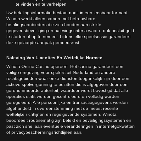
te vinden en te verhelpen
Uw betalingsinformatie bestaat nooit in een leesbaar formaat.
Winota werkt alleen samen met betrouwbare
betalingsaanbieders die zich houden aan strikte
gegevensbeveiliging en nalevingscriteria waar u ook besluit geld
te storten of op te nemen. Tijdens elke speelsessie garandeert
deze gelaagde aanpak gemoedsrust.
Naleving Van Licenties En Wettelijke Normen
Winota Online Casino opereert. Het casino garandeert een
veilige omgeving voor spelers uit Nederland en andere
rechtsgebieden waar onze diensten toegankelijk zijn door een
actieve spelvergunning te bezitten die is afgegeven door een
gerenommeerde autoriteit, waardoor wordt bevestigd dat alle
operaties strikt worden gecontroleerd en volledig worden
gereguleerd. Alle persoonlijke en transactiegegevens worden
afgehandeld in overeenstemming met de meest recente
wettelijke richtlijnen en regelgevende systemen. Winota
beoordeelt routinematig zijn beleid en beveiligingssystemen en
past zich snel aan eventuele veranderingen in internetgokwetten
of privacybeschermingsrichtlijnen aan.