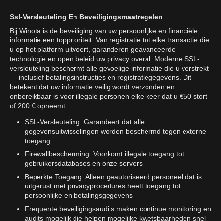
Ssl-Versleuteling En Beveiligingsmaatregelen
Bij Winota is de beveiliging van uw persoonlijke en financiële
informatie een topprioriteit. Van registratie tot elke transactie die
u op het platform uitvoert, garanderen geavanceerde
technologie en open beleid uw privacy overal. Moderne SSL-
versleuteling beschermt alle gevoelige informatie die u verstrekt
— inclusief betalingsinstructies en registratiegegevens. Dit
betekent dat uw informatie veilig wordt verzonden en
onbereikbaar is voor illegale personen elke keer dat u €50 stort
of 200 € opneemt.
SSL-Versleuteling: Garandeert dat alle
gegevensuitwisselingen worden beschermd tegen externe
toegang
Firewallbescherming: Voorkomt illegale toegang tot
gebruikersdatabases en onze servers
Beperkte Toegang: Alleen geautoriseerd personeel dat is
uitgerust met privacyprocedures heeft toegang tot
persoonlijke en betalingsgegevens
Frequente beveiligingsaudits maken continue monitoring en
audits mogelijk die helpen mogelijke kwetsbaarheden snel