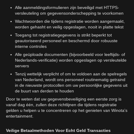
Alle aanmeldingsformulieren zijn beveiligd met HTTPS-
versleuteling om gegevensonderschepping te voorkomen
Wachtwoorden die tijdens registratie worden aangemaakt,
worden gehasht en veilig opgeslagen, nooit in platte tekst
Toegang tot registratiegegevens is strikt beperkt tot
geautoriseerd personeel en beschermd door robuuste
interne controles
Alle geüploade documenten (bijvoorbeeld voor leeftijds- of
Nederlands-verificatie) worden opgeslagen op versleutelde
servers
Tenzij wettelijk verplicht of om te voldoen aan de spelregels
van Nederland, wordt ons personeel routinematig getraind
in de nieuwste protocollen om uw persoonlijke gegevens uit
de buurt van derden te houden
Door te weten dat uw gegevensbeveiliging een eerste zorg is
vanaf dag één, zullen deze richtlijnen die tijdens registratie
gelden u helpen u te concentreren op het genieten van Winota's
entertainment.
Veilige Betaalmethoden Voor Echt Geld Transacties