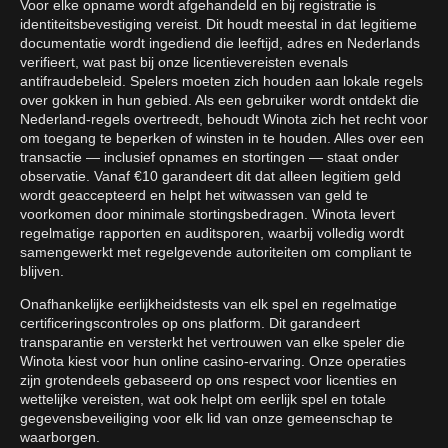
Voor elke opname wordt afgehandeld en bij registratie is
identiteitsbevestiging vereist. Dit houdt meestal in dat legitieme
documentatie wordt ingediend die leeftijd, adres en Nederlands
verifieert, wat past bij onze licentievereisten evenals
antifraudebeleid. Spelers moeten zich houden aan lokale regels
over gokken in hun gebied. Als een gebruiker wordt ontdekt die
Nederland-regels overtreedt, behoudt Winota zich het recht voor
om toegang te beperken of winsten in te houden. Alles over een
transactie — inclusief opnames en stortingen — staat onder
observatie. Vanaf €10 garandeert dit dat alleen legitiem geld
wordt geaccepteerd en helpt het witwassen van geld te
voorkomen door minimale stortingsbedragen. Winota levert
regelmatige rapporten en auditsporen, waarbij volledig wordt
samengewerkt met regelgevende autoriteiten om compliant te
blijven.
Onafhankelijke eerlijkheidstests van elk spel en regelmatige
certificeringscontroles op ons platform. Dit garandeert
transparantie en versterkt het vertrouwen van elke speler die
Winota kiest voor hun online casino-ervaring. Onze operaties
zijn grotendeels gebaseerd op ons respect voor licenties en
wettelijke vereisten, wat ook helpt om eerlijk spel en totale
gegevensbeveiliging voor elk lid van onze gemeenschap te
waarborgen.