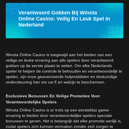
Verantwoord Gokken Bij Winota
Online Casino: Veilig En Leuk Spel In
Nederland
Winota Online Casino is toegewijd aan het bieden van een
veilige en leuke ervaring aan alle spelers door verantwoord
gokken op de eerste plaats te zetten. Om elke Nederlands
speler te helpen de controle te behouden en verantwoordelijk te
spelen, zijn onze geavanceerde hulpmiddelen en deskundige
ondersteuning hier om uw € en welzijn te beschermen.
Exclusieve Bonussen En Veilige Promoties Voor
Verantwoordelijke Spelers
Winota Online Casino is er trots op een eersteklas game-
ervaring te bieden door verantwoordelijke spelers speciale
bonussen te geven. Het is belangrijk dat elke promotie eerlijk is,
zodat spelers zich kunnen vermaken zonder zich zorgen te