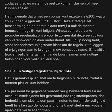
zodat ze precies weten hoeveel ze kunnen claimen of mee
kunnen spelen.
Het maximale dat u met een bonus kunt inzetten is €100, wat u
zou kunnen krijgen als u €100 stort. Deze strategie zet
bescherming op de eerste plaats terwijl u ook de meeste
bonussen mogelijk kunt krijgen. Winota controleert elke
promotie regelmatig om ervoor te zorgen dat deze een cultuur
van verantwoord gokken ondersteunt. Als u hulp nodig hebt,
staat het ondersteuningsteam klaar om de regels uit te leggen
of wijzigingen aan te brengen in uw bonusdeelname. Er is altijd
leuk en veilig entertainment in de buurt, samen met nuttige
beloningen voor veilig en leuk spel.
Snelle En Veilige Registratie Bij Winota
Het is gemakkelijk en snel om te beginnen bij Winota, zodat u
meteen plezier kunt hebben.
Uw persoonlijke gegevens worden veilig bewaard terwijl u uw
account instelt tijdens het gestroomlijnde registratieproces, dat
bedoeld is om slechts een paar minuten te duren. Uw veiligheid
heeft bij elke stap de hoogste prioriteit, met sterke encryptie en
up-to-date verificatienormen.