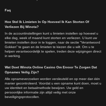
Faq
Hoe Stel Ik Limieten In Op Hoeveel Ik Kan Storten Of
Verliezen Bij Winota?
In de accountinstellingen kunt u limieten instellen op hoeveel u
elke dag, week of maand kunt storten en verliezen. U kunt uw
limieten instellen door in te loggen, naar de sectie "Verantwoord
Gokken" te gaan en de limieten te kiezen die u wilt. Om u te
helpen verantwoordelijk te spelen, treden deze wijzigingen direct
in werking.
Wat Doet Winota Online Casino Om Ervoor Te Zorgen Dat
Opnames Veilig Zijn?
Alle opnameverzoeken worden versleuteld en op meer dan één
manier gecontroleerd. Voordat u een opname kunt doen, moet u
uw identiteit en betaalmethode bewijzen. Uw geld en
persoonlijke informatie zijn altijd veilig met onze
beveiligingsprotocollen.