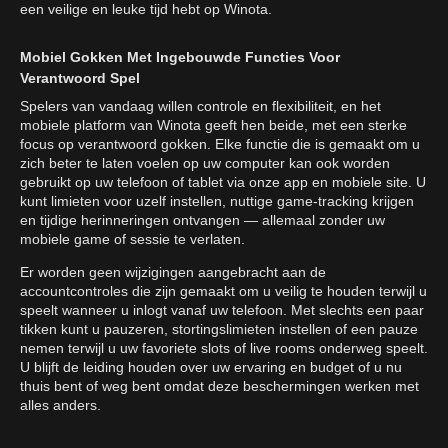
een veilige en leuke tijd hebt op Winota.
Mobiel Gokken Met Ingebouwde Functies Voor
Verantwoord Spel
Spelers van vandaag willen controle en flexibiliteit, en het
mobiele platform van Winota geeft hen beide, met een sterke
focus op verantwoord gokken. Elke functie die is gemaakt om u
zich beter te laten voelen op uw computer kan ook worden
gebruikt op uw telefoon of tablet via onze app en mobiele site. U
kunt limieten voor uzelf instellen, nuttige game-tracking krijgen
en tijdige herinneringen ontvangen — allemaal zonder uw
mobiele game of sessie te verlaten.
Er worden geen wijzigingen aangebracht aan de
accountcontroles die zijn gemaakt om u veilig te houden terwijl u
speelt wanneer u inlogt vanaf uw telefoon. Met slechts een paar
tikken kunt u pauzeren, stortingslimieten instellen of een pauze
nemen terwijl u uw favoriete slots of live rooms onderweg speelt.
U blijft de leiding houden over uw ervaring en budget of u nu
thuis bent of weg bent omdat deze beschermingen werken met
alles anders.