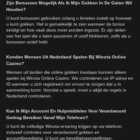
Zijn Bonussen Mogelijk Als Ik Mijn Gokken In De Gaten Wil
Houden?
U kunt bonussen gebruiken zolang u limieten instelt op hoeveel
u kunt gokken. Het is gemakkelijk te zien wanneer de bonus
eindigt en hoe vaak deze moet worden ingezet. Er zijn delen
van het spel die u laten pauzeren of uzelf blokkeren, zelfs als u
bonussen actief hebt.
Konden Mensen Uit Nederland Spelen Bij Winota Online
Casino?
Mensen uit landen die online gokken toestaan kunnen alleen
spelen bij Winota Online Casino. We controleren uw IP-adres en
ID wanneer u zich registreert om ervoor te zorgen dat u in
aanmerking komt. Voordat u speelt, moet u altijd de regels in
Nederland controleren.
Kan Ik Mijn Account En Hulpmiddelen Voor Verantwoord
Gedrag Bereiken Vanaf Mijn Telefoon?
U kunt de volledige Winota-ervaring krijgen op uw telefoon,
inclusief controles voor verantwoord gokken en
accountbeveiliging. U kunt uw beveiligingsinstellingen,